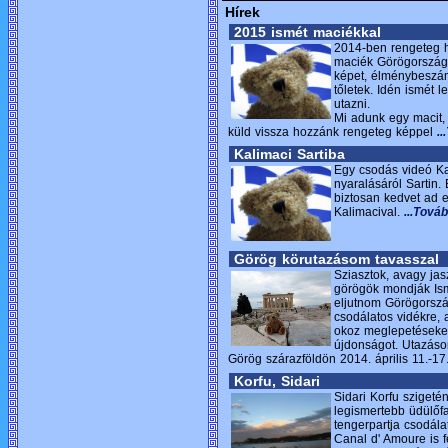
Hírek
2015 ismét maciékkal
2014-ben rengeteg h
maciék Görögország
képet, élménybeszá
tőletek. Idén ismét l
utazni.
Mi adunk egy macit, 
küld vissza hozzánk rengeteg képpel
.
Kalimaci Sartiba
Egy csodás videó Ka
nyaralásáról Sartin.
biztosan kedvet ad 
Kalimacival.
...Tová
Görög körutazásom tavasszal
Sziasztok, avagy ja
görögök mondják Ism
eljutnom Görögorszá
csodálatos vidékre,
okoz meglepetéseke
újdonságot. Utazáso
Görög szárazföldön 2014. április 11.-17
Korfu, Sidari
Sidari Korfu szigeté
legismertebb üdülőfa
tengerpartja csodála
Canal d' Amoure is f