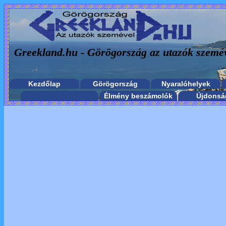
Greekland.hu - Görögország az utazók szemé
Kezdőlap
Görögország
Nyaralóhelyek
Élmény beszámolók
Újdonsá