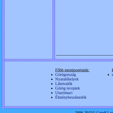
Főbb menüpontjaink:
Görögország
Nyaralóhelyek
Látnivalók
Görög receptek
Utazómaci
Élménybeszámolók
2006-2015©
GreeKLa