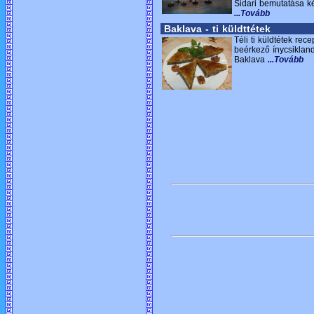
Sidari bemutatása k
...Tovább
Baklava - ti küldttétek
Téli ti küldtétek rec
beérkező ínycsiklan
Baklava
...Tovább