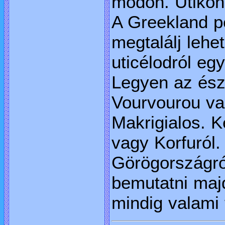
módon. Útiköny
A Greekland pe
megtalálj lehe
uticélodról eg
Legyen az ész
Vourvourou va
Makrigialos. Ke
vagy Korfuról.
Görögországró
bemutatni maj
mindig valami f