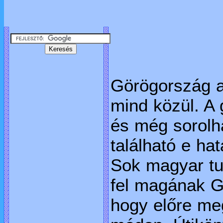
Görögország a
mind közül. A 
és még sorolh
található e ha
Sok magyar tur
fel magának G
hogy előre me